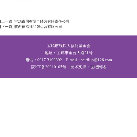
[上一篇] 宝鸡市国有资产经营有限责任公司
[下一篇] 陕西禧福祥品牌运营有限公司
宝鸡市残疾人福利基金会
地址：宝鸡市金台大道21号
电话：0917-3100892 E-mail：scjrfljjh@126.com
陕ICP备20010105号
技术支持：世纪网络