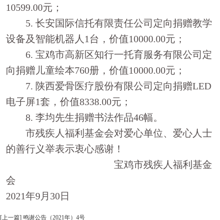
10599.00
元；
5.
长安国际信托有限责任公司定向捐赠教学
设备及智能机器人
1
台，价值
10000.00
元；
6.
宝鸡市高新区知行一托育服务有限公司定
向捐赠儿童绘本
760
册，价值
10000.00
元；
7.
陕西爱骨医疗股份有限公司定向捐赠
LED
电子屏
1
套，价值
8338.00
元；
8.
李均先生捐赠书法作品
46
幅。
市残疾人福利基金会对爱心单位、爱心人士
的善行义举表示衷心感谢！
宝鸡市残疾人福利基金
会
2021
年
9
月
30
日
[上一篇] 鸣谢公告（2021年）4号