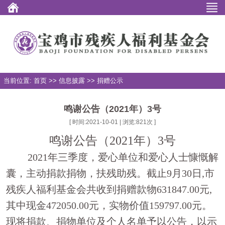
当前位置: 首页 >> 信息披露 >> 捐赠公示
鸣谢公告（2021年）3号
[ 时间:2021-10-01 | 浏览:
821
次 ]
鸣谢公告（
2021
年）
3
号
2021
年三季度，爱心单位和爱心人士慷慨解
囊，主动捐款捐物，扶残助残。截止
9
月
30
日
,
市
残疾人福利基金会共收到捐赠款物
631847.00
元
,
其中现金
472050.00
元，实物价值
159797.00
元。
现将捐款、捐物单位及个人名单予以公告，以示