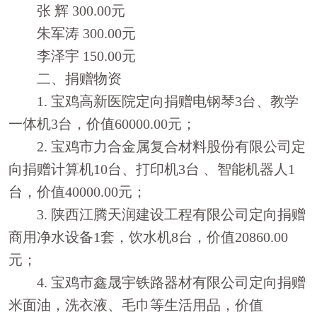
张
辉
300.00
元
朱军涛
300.00
元
李泽宇
150.00
元
二、捐赠物资
1.
宝鸡高新医院定向捐赠电钢琴
3
台、教学
一体机
3
台，价值
60000.00
元；
2.
宝鸡市力合金属复合材料股份有限公司定
向捐赠计算机
10
台、打印机
3
台 、智能机器人
1
台，价值
40000.00
元；
3.
陕西江腾天润建设工程有限公司定向捐赠
商用净水设备
1
套，饮水机
8
台，价值
20860.00
元；
4.
宝鸡市鑫晟宇铁路器材有限公司定向捐赠
米面油，洗衣液、毛巾等生活用品，价值