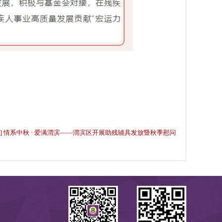
篇] 情系中秋 · 爱满渭滨——渭滨区开展助残辅具发放暨秋季慰问
活动