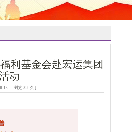
人福利基金会赴宏运集团
活动
-15 | 浏览:
329
次 ]